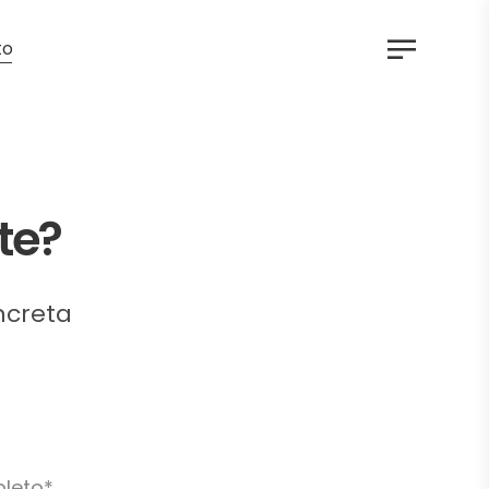
to
te?
ncreta